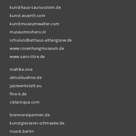
kunsthaus-taunusstein.de
kunst.wuerth.com
kunstmuseumwalter.com
museumnohero.nl
schulundbethaus-altlangsow.de
www.rosenhangmuseum.de
www.sans-titre.de
mahlke.one
almutkuehne.de
jazzwerkstatt.eu
fine-k.de
cielaroque.com
brennereiparmen.de
kunstgiesserei-schmaeke.de
noack.berlin