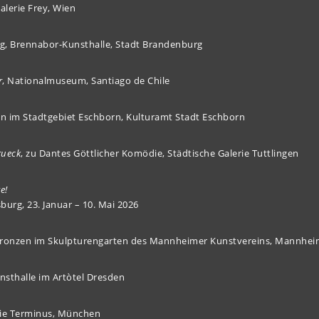
Galerie Frey, Wien
g, Brennabor-Kunsthalle, Stadt Brandenburg
r
, Nationalmuseum, Santiago de Chile
en im Stadtgebiet Eschborn, Kulturamt Stadt Eschborn
rueck
, zu Dantes Göttlicher Komödie, Städtische Galerie Tuttlingen
e!
burg, 23. Januar – 10. Mai 2026
Bronzen im Skulpturengarten des Mannheimer Kunstvereins, Mannhe
unsthalle im Artòtel Dresden
rie Terminus, München