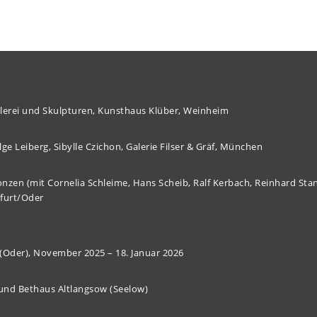
alerei und Skulpturen, Kunsthaus Klüber, Weinheim
lge Leiberg, Sibylle Czichon, Galerie Filser & Gräf, München
onzen (mit Cornelia Schleime, Hans Scheib, Ralf Kerbach, Reinhard St
kfurt/Oder
(Oder), November 2025 – 18. Januar 2026
 und Bethaus Altlangsow (Seelow)