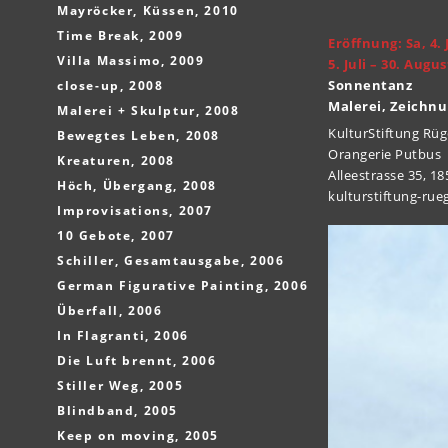
Mayröcker, Küssen, 2010
Time Break, 2009
Eröffnung: Sa, 4. 
Villa Massimo, 2009
5. Juli – 30. Augu
Sonnentanz
close-up, 2008
Malerei, Zeichnu
Malerei + Skulptur, 2008
KulturStiftung Rü
Bewegtes Leben, 2008
Orangerie Putbus
Kreaturen, 2008
Alleestrasse 35, 1
Höch, Übergang, 2008
kulturstiftung-rue
Improvisations, 2007
10 Gebote, 2007
Schiller, Gesamtausgabe, 2006
German Figurative Painting, 2006
Überfall, 2006
In Flagranti, 2006
Die Luft brennt, 2006
Stiller Weg, 2005
Blindband, 2005
Keep on moving, 2005