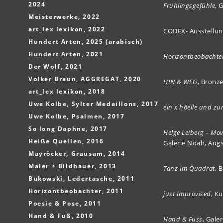
2024
Frühlingsgefühle
, 
Meisterwerke, 2022
art_lex lexikon, 2022
CODEX- Ausstellun
Hundert Arten, 2025 (arabisch)
Hundert Arten, 2021
Horizontbeobachte
Der Wolf, 2021
Volker Braun, AGGREGAT, 2020
HIN & WEG
, Bronz
art_lex lexikon, 2018
Uwe Kolbe, Sylter Medaillons, 2017
ein x höelle und zu
Uwe Kolbe, Psalmen, 2017
So long Daphne, 2017
Helge Leiberg – Mov
Heiße Quellen, 2016
Galerie Noah, Augs
Mayröcker, Grausam, 2014
Maler + Bildhauer, 2013
Tanz Im Quadrat
, 
Bukowski, Ledertasche, 2011
Horizontbeobachter, 2011
just Improvised
, K
Poesie & Pose, 2011
Hand & Fuß, 2010
Hand & Fuss
, Gale