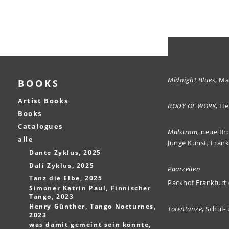
int(0)
Midnight Blues
, M
BOOKS
Artist Books
BODY OF WORK
, He
Books
Catalogues
Malstrom
, neue Br
alle
Junge Kunst, Fran
Dante Zyklus, 2025
Dali Zyklus, 2025
Paarzeiten
Tanz die Elbe, 2025
Packhof Frankfurt 
Simoner Katrin Paul, Finnischer
Tango, 2023
Henry Günther, Tango Nocturnes,
Totentänze
, Schul-
2023
was damit gemeint sein könnte,