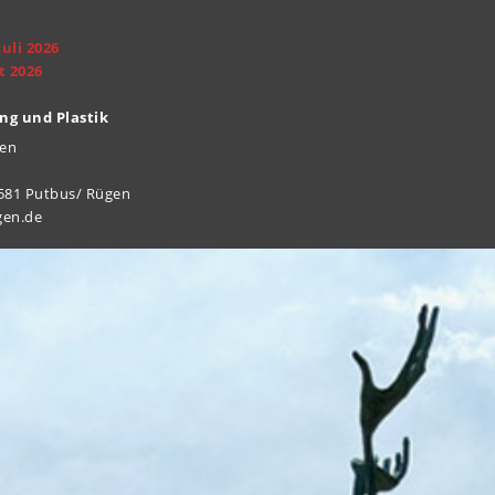
Juli 2026
st 2026
ng und Plastik
gen
8581 Putbus/ Rügen
gen.de