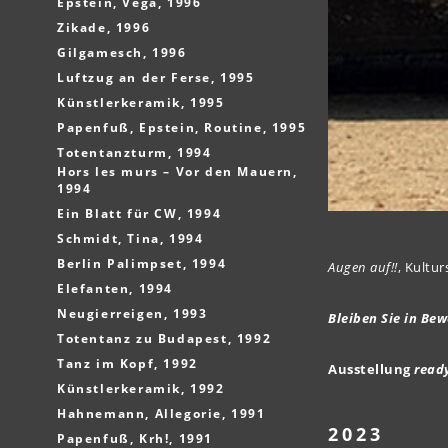
Epstein, Vega, 1996
Zikade, 1996
Gilgamesch, 1996
Luftzug an der Ferse, 1995
Künstlerkeramik, 1995
Papenfuß, Epstein, Routine, 1995
Totentanzturm, 1994
Hors les murs – Vor den Mauern,
1994
Ein Blatt für CW, 1994
Schmidt, Tina, 1994
Berlin Palimpset, 1994
Augen auf!!
, Kultu
Elefanten, 1994
Neugierreigen, 1993
Bleiben Sie in Be
Totentanz zu Budapest, 1992
Tanz im Kopf, 1992
Ausstellung
read
Künstlerkeramik, 1992
Hahnemann, Allegorie, 1991
2023
Papenfuß, Krh!, 1991